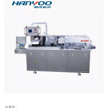
饼干装盒机
灯泡装盒机
分享到：