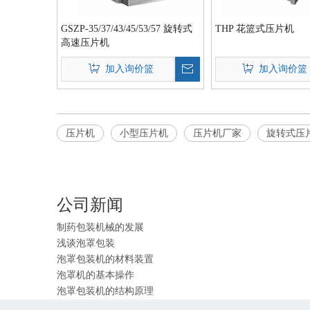
GSZP-35/37/43/45/53/57 旋转式
THP 花篮式压片机
高速压片机
加入询价篮
加入询价篮
PLC控制在泡罩包装机的应用
智能压片设备赋能制药生产解决方案
颗粒筛分粒度对片剂质量的影响
压片机
小型压片机
压片机厂家
旋转式压
江苏翰洋推出洗碗块及泡腾清洁片生产线，赋能日化企业高
圆满收官｜上海 CPHI 盛会落幕，9 月 16 日深圳我们再相
中药片剂生产工艺要点 + 高速压片冲模适配方案
胶囊充填机物料的特性
公司新闻
压片机的部位组成
制药包装机械的发展
浅谈泡罩包装
泡罩包装机的材料装置
泡罩机的基本操作
泡罩包装机的结构原理
泡罩包装机生产岗位的要求