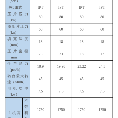
（sets）
冲模形式
IPT
IPT
IPT
IPT
压片压力
80
80
80
80
（kn）
预压片压力
60
60
60
60
（kn）
填充深度
18
18
18
18
（mm）
压片直径
25
23
18
17
（mm）
生产能力
18.9
19.98
23.22
24.3
（pcs/h）
转台最大转
45
45
45
45
速（r/min）
电机功率
7.5
7.5
7.5
7.5
（kw）
不
带
1750
1750
1750
1750
主机高
料