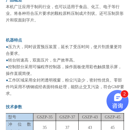
产品概述
本机广泛应用于制药行业，也可以适用于食品、化工、电子等行
业。将各种符合压片要求的颗粒原料压制成片剂状。还可压制异形
片和双面刻字片。
机器特点
●
压力大，同时设置预压装置，延长了受压时间，使片剂质量更符
合要求。
●
转台转速高，双面压片，生产效率高。
●
控制部分采用可编程序控制器，操作面板使用彩色触摸显示屏，
操作直观简便。
●
工作区域采用全封闭透明视窗，粉尘污染少，密封性优良。零部
件均采用不锈钢或经表面特殊处理，能防止交叉污染，符合GMP要
2
求。
技术参数
型号
GSZP-35
GSZP-37
GSZP-43
GSZP-45
G
冲位数
35
37
43
45