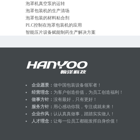
泡罩机真空泵的运转
​泡罩包装机的生产清场
泡罩包装的材料粘合剂
PLC控制在泡罩包装机的应用
智能压片设备赋能制药生产解决方案
颗粒筛分粒度对片剂质量的影响
江苏翰洋推出洗碗块及泡腾清洁片生产线，赋能日化企业高
圆满收官｜上海 CPHI 盛会落幕，9 月 16 日深圳我们再相
中药片剂生产工艺要点 + 高速压片冲模适配方案
企业愿景：
做中国包装设备领军者！
经营理念：
为客户创造价值，为员工创造福利！
做事方针：
没有最好，只有更好！
服务方针：
用心感动你我，专注成就未来！
企业作风：
认认真真做事，踏踏实实做人！
人才理念：
让每一位员工都能发挥自身价值！