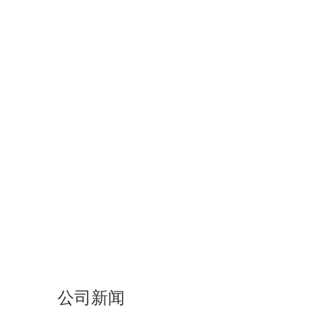
PLC控制在泡罩包装机的应用
智能压片设备赋能制药生产解决方案
颗粒筛分粒度对片剂质量的影响
江苏翰洋推出洗碗块及泡腾清洁片生产线，赋能日化企业高
圆满收官｜上海 CPHI 盛会落幕，9 月 16 日深圳我们再相
中药片剂生产工艺要点 + 高速压片冲模适配方案
胶囊充填机物料的特性
压片机的部位组成
制药包装机械的发展
浅谈泡罩包装
泡罩包装机的材料装置
泡罩机的基本操作
泡罩包装机的结构原理
泡罩包装机生产岗位的要求
泡罩包装机的前景
​泡罩包装机的功能和特征
公司新闻
泡罩包装机发展展望