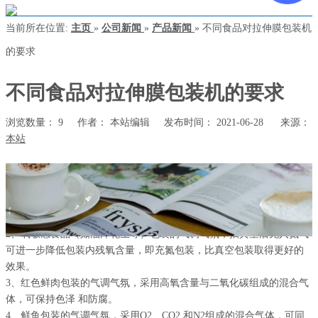
当前所在位置:
主页
»
公司新闻
»
产品新闻
»
不同食品对拉伸膜包装机
的要求
不同食品对拉伸膜包装机的要求
浏览数量：
9
作者： 本站编辑 发布时间： 2021-06-28 来源：
本站
["wechat","weibo","qzone","douban","email"]
不同食品对拉伸膜包装机的要求
1、不同食品的气调保鲜要求在应用食品气调包装技术时，要根据产品
的不同贮藏特性来选择合适的气调气氛。
2、氧敏感食品（如油炸花生等）包装的气调气氛，抽真空后充入氮气
可进一步降低包装内残氧含量，即充氮包装，比真空包装取得更好的
效果。
3、红色鲜肉包装的气调气氛，采用高氧含量与二氧化碳组成的混合气
体，可保持色泽 和防腐。
4、鲜鱼包装的气调气氛，采用O2、CO2 和N2组成的混合气体，可同