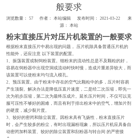
般要求
浏览数量：
57
作者： 本站编辑 发布时间： 2021-03-22 来
源：
本站
["wechat","weibo","qzone","douban","email"]
粉末直接压片对压片机装置的一般要求
根据粉末直接压片中易出现的问题， 压片机除具备普通压片机的
性能外，还应注意 以下装置的配置。
1、振荡装置或制饲粉装置。细粉末的流动性总是不及颗粒的好，
容易在饲粉器中出现空洞或流动时快时慢，造成片重差异较大，而
该装置可以使粉末均匀流入模孔。
2、预压装置。由于粉末中存在的空气比颗粒中的多，压片时容易
产生顶裂。解决办法是降低压直片速度，二是经二次压缩，即先一
次为初步压缩，第二次为最终压成片。延长压片时间，不仅可以克
服可压性不够好的困难，而且有利于排出粉末中的空气，增加片剂
的硬度，减少裂片度。
3、较好的密闭和除尘装置。因粉末具有飞扬性，粉末直接压片
时，会产生较多的粉尘，有时出现漏粉现象，所以压片机应具备自
动密闭加料装置、较好的除尘装置和刮粉器与转台间 的严密接