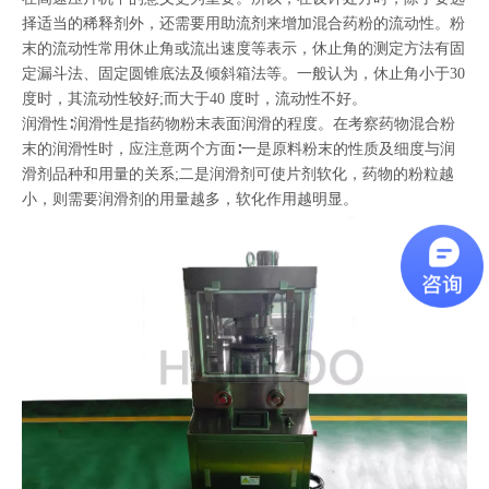
择适当的稀释剂外，还需要用助流剂来增加混合药粉的流动性。粉
末的流动性常用休止角或流出速度等表示，休止角的测定方法有固
定漏斗法、固定圆锥底法及倾斜箱法等。一般认为，休止角小于30
度时，其流动性较好;而大于40 度时，流动性不好。
润滑性∶润滑性是指药物粉末表面润滑的程度。在考察药物混合粉
末的润滑性时，应注意两个方面∶一是原料粉末的性质及细度与润
滑剂品种和用量的关系;二是润滑剂可使片剂软化，药物的粉粒越
小，则需要润滑剂的用量越多，软化作用越明显。