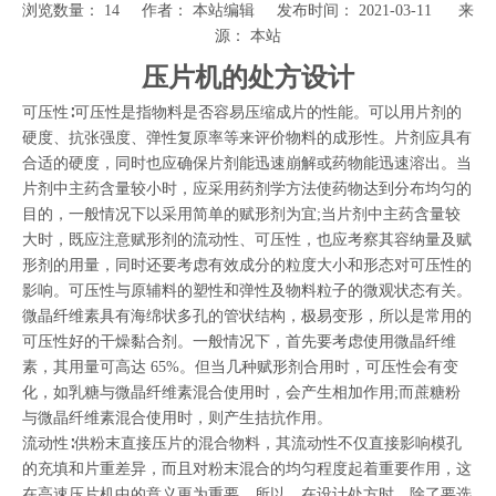
浏览数量：
14
作者： 本站编辑 发布时间： 2021-03-11 来
源：
本站
["wechat","weibo","qzone","douban","email"]
压片机的处方设计
可压性∶可压性是指物料是否容易压缩成片的性能。可以用片剂的
硬度、抗张强度、弹性复原率等来评价物料的成形性。片剂应具有
合适的硬度，同时也应确保片剂能迅速崩解或药物能迅速溶出。当
片剂中主药含量较小时，应采用药剂学方法使药物达到分布均匀的
目的，一般情况下以采用简单的赋形剂为宜;当片剂中主药含量较
大时，既应注意赋形剂的流动性、可压性，也应考察其容纳量及赋
形剂的用量，同时还要考虑有效成分的粒度大小和形态对可压性的
影响。可压性与原辅料的塑性和弹性及物料粒子的微观状态有关。
微晶纤维素具有海绵状多孔的管状结构，极易变形，所以是常用的
可压性好的干燥黏合剂。一般情况下，首先要考虑使用微晶纤维
素，其用量可高达 65%。但当几种赋形剂合用时，可压性会有变
化，如乳糖与微晶纤维素混合使用时，会产生相加作用;而蔗糖粉
与微晶纤维素混合使用时，则产生拮抗作用。
流动性∶供粉末直接压片的混合物料，其流动性不仅直接影响模孔
的充填和片重差异，而且对粉末混合的均匀程度起着重要作用，这
在高速压片机中的意义更为重要。所以，在设计处方时，除了要选