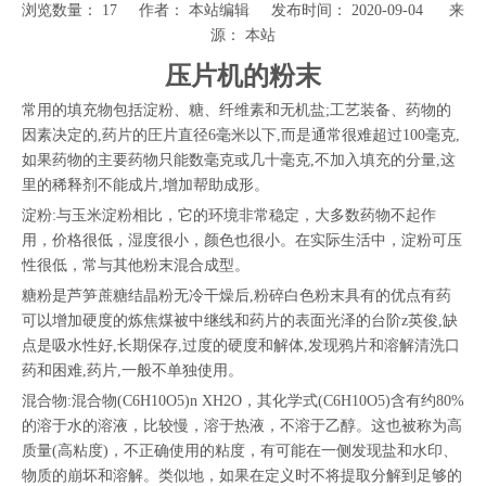
浏览数量：
17
作者： 本站编辑 发布时间： 2020-09-04 来
源：
本站
["wechat","weibo","qzone","douban","email"]
压片机的粉末
常用的填充物包括淀粉、糖、纤维素和无机盐;工艺装备、药物的
因素决定的,药片的圧片直径6毫米以下,而是通常很难超过100毫克,
如果药物的主要药物只能数毫克或几十毫克,不加入填充的分量,这
里的稀释剂不能成片,增加帮助成形。
淀粉:与玉米淀粉相比，它的环境非常稳定，大多数药物不起作
用，价格很低，湿度很小，颜色也很小。在实际生活中，淀粉可压
性很低，常与其他粉末混合成型。
糖粉是芦笋蔗糖结晶粉无冷干燥后,粉碎白色粉末具有的优点有药
可以增加硬度的炼焦煤被中继线和药片的表面光泽的台阶z英俊,缺
点是吸水性好,长期保存,过度的硬度和解体,发现鸦片和溶解清洗口
药和困难,药片,一般不单独使用。
混合物:混合物(C6H10O5)n XH2O，其化学式(C6H10O5)含有约80%
的溶于水的溶液，比较慢，溶于热液，不溶于乙醇。这也被称为高
质量(高粘度)，不正确使用的粘度，有可能在一侧发现盐和水印、
物质的崩坏和溶解。类似地，如果在定义时不将提取分解到足够的