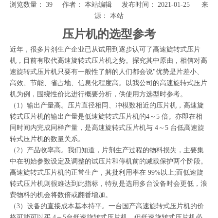
浏览数量：
39
作者： 本站编辑 发布时间： 2021-01-25 来
源：
本站
["wechat","weibo","qzone","douban","email"]
压片机的选型参考
近年，很多片剂生产企业已从试用到逐步认可了高速旋转式压片
机，目前有取代高速旋转式压片机之势。探究其中原由，相信对高
速旋转式压片机只要有一般性了解的人们都会说"优势是片差小、
高效、节能、省占地、信息化程度高。以我公司的高速旋转式压片
机为例，围绕性价比进行概要分析，供使用方选型时参考。
（1）输出产量高。压片直径相同、冲模数相近的压片机，高速旋
转式压片机的输出产量是低速旋转式压片机的4～5 倍。亦即在相
同时间内完成同样产量，是高速旋转式压片机与 4～5 台低高速旋
转式压片机的数量关系。
（2）产品收率高。我们知道，片剂生产过程的物料损失，主要集
中在初始参数设定及调整的试压片和停机前的减载保护两个阶段。
高速旋转式压片机的正常生产，其批利用率在 99%以上;而低速旋
转式压片机则很难达到此指标，特别是选用多台设备时会更低，浪
费物料的机会将数倍或翻番增加。
（3）设备的直接成本基本持平。一台国产高速旋转式压片机的价
格可能可以买 4～5台低速旋转式压片机，但低速旋转式压片机必