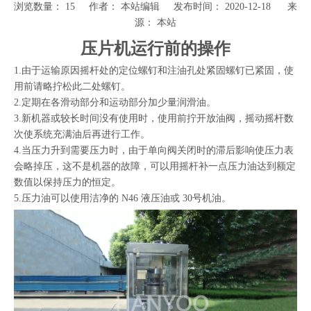
浏览数量：
15
作者： 本站编辑 发布时间： 2020-12-18 来
源：
本站
["wechat","weibo","qzone","douban","email"]
压片机运行前的操作
1.由于运输原因摇杆处的定位螺钉和注油孔处紧固螺钉已紧固，使
用前请略拧松此二处螺钉。
2.定期在各滑动部分和运动部分加少量润滑油。 
3.新机器或较长时间没有使用时，使用前拧开放油阀，摇动摇杆数
次使系统充满油后再进行工作。
4.当压力升到需要压力时，由于单向阀关闭时的滞后影响使压力表
会略掉压，这不是机器的故障，可以用摇杆补一点压力油达到额定
数值以保持压力的恒定。
5.压力油可以使用洁净的 N46 液压油或 30号机油。