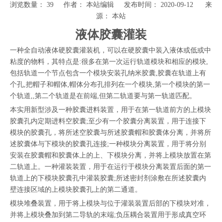
浏览数量：
39
作者： 本站编辑 发布时间： 2020-09-12 来
源：
本站
["wechat","weibo","qzone","douban","email"]
液体胶囊灌装
一种全自动液体硬胶囊灌装机，可以在硬胶囊中装入液体或低或中
粘度的物料，其特点是:很多在第一次运行轨道模块和相应的模块,
包括轨道一个节点包含一个模块安装孔纳米胶囊,胶囊在轨道上有
个孔,把帽子和帽体,帽体分布孔排列在一个模块,第一个模块的第一
个轨道,,第二个轨道是在前端,但第二轨道要与第一轨道匹配。
本实用新型涉及一种胶囊进料装置，用于在第一轨道前方的上模块
胶囊孔内定期进料空胶囊;至少有一个胶囊分离装置，用于连接下
模块的胶囊孔，将所述空胶囊与所述胶囊帽和胶囊体分离，并将所
述胶囊体与下模块的胶囊孔连接;一种模块分离装置，用于将分别
安装在胶囊帽和胶囊体上的上、下模块分离，并将上模块放置在第
二轨道上。一种灌装装置，用于在运行于模块分离装置后面的第一
轨道上的下模块胶囊孔中灌装胶囊;所述密封剂涂敷在所述胶囊内
壁连接区域的上模块胶囊孔上的第二通道。
模块堆叠装置，用于将上模块与位于灌装装置后部的下模块对准，
并将上模块叠加到第二导轨的末端;负压耦合装置用于形成真空环